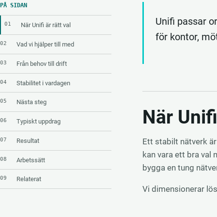
PÅ SIDAN
Unifi passar o
01
När Unifi är rätt val
för kontor, mö
02
Vad vi hjälper till med
03
Från behov till drift
04
Stabilitet i vardagen
05
Nästa steg
När Unifi
06
Typiskt uppdrag
07
Ett stabilt nätverk 
Resultat
kan vara ett bra val n
08
Arbetssätt
bygga en tung nätve
09
Relaterat
Vi dimensionerar lös