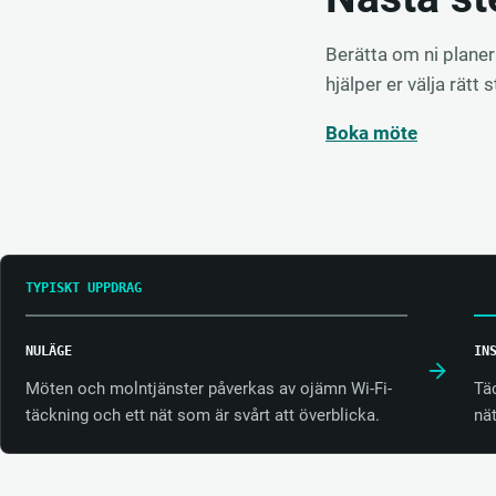
Berätta om ni planerar
hjälper er välja rätt 
Boka möte
TYPISKT UPPDRAG
NULÄGE
IN
Möten och molntjänster påverkas av ojämn Wi-Fi-
Tä
täckning och ett nät som är svårt att överblicka.
nä