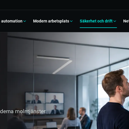
h automation
Modern arbetsplats
Säkerhet och drift
Ne
rosoft 365 Copilot
Cloud Security
Microsoft 365
Om NetIntegrate
å en trygg informationsgrund
Identitet, åtkomst och information
Samarbete, struktur och adoption
Vår story
er Platform
NIS2-checklista
SharePoint
r, flöden och styrning
Från krav till prioriterad åtgärd
Kunskap, dokument och intranät
Kundlösningar
 och automatisering
GDPR
Flytt till Microsoft 365
Digitala Kompetenslyft
 repetitivt arbete kontrollerat
Dataskydd i praktiska arbetssätt
Migrering med en tydlig målbild
Kunskap och smarta verktyg för ideella
organisationer
italisera verksamheten
Datorer och mobiler
Dynamics 365
 process till fungerande flöde
Enheter som följer reglerna
Affärsprocesser och gemensam data
Webinar och utbildningar
oderna molntjänster.
nutveckling
Unifi
FAQ
grationer och anpassade lösningar
Stabilt och överblickbart nätverk