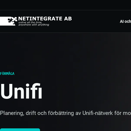
Hoppa till innehåll
AI oc
Mic
AI p
Pow
Appa
FÖRMÅGA
RPA
Unifi
Utför
Dig
Från
Planering, drift och förbättring av Unifi-nätverk för m
Mol
Inte