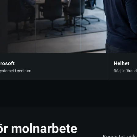
Kontakt
Nätverk
Infrastruktur för molnarbete
rosoft
Helhet
ystemet i centrum
Råd, införand
för molnarbete
Kapacitet, säk