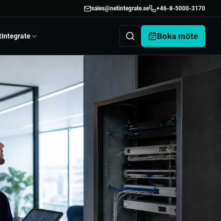
sales@netintegrate.se
+46-8-5000-3170
Boka möte
tIntegrate