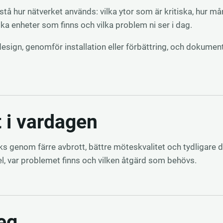
rstå hur nätverket används: vilka ytor som är kritiska, hur
lka enheter som finns och vilka problem ni ser i dag.
 design, genomför installation eller förbättring, och dokumen
t i vardagen
ks genom färre avbrott, bättre möteskvalitet och tydligare dr
el, var problemet finns och vilken åtgärd som behövs.
eg