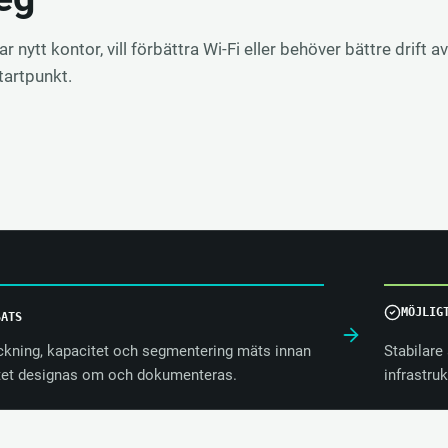
 nytt kontor, vill förbättra Wi-Fi eller behöver bättre drift av 
startpunkt.
MÖJLIG
SATS
ckning, kapacitet och segmentering mäts innan
Stabilare 
tet designas om och dokumenteras.
infrastru