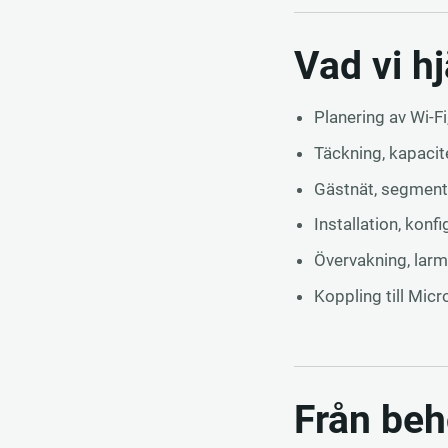
Vad vi hj
Planering av Wi-F
Täckning, kapacite
Gästnät, segmente
Installation, kon
Övervakning, larm
Koppling till Mic
Från beho