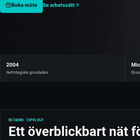
Se arbetssätt
Boka möte
2004
Mic
NetIntegrate grundades
Ekos
NETWORK TOPOLOGY
Ett överblickbart nät 