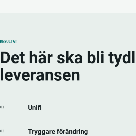
RESULTAT
Det här ska bli tyd
leveransen
Unifi
01
Tryggare förändring
02